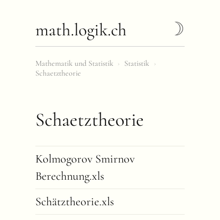
math.logik.ch
Mathematik und Statistik
›
Statistik
›
Schaetztheorie
Schaetztheorie
Kolmogorov Smirnov
Berechnung.xls
Schätztheorie.xls